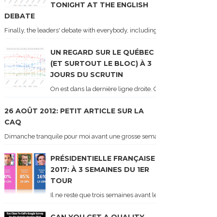
TONIGHT AT THE ENGLISH
DEBATE
Finally, the leaders' debate with everybody, including Justin Trudeau! Ton
UN REGARD SUR LE QUÉBEC
(ET SURTOUT LE BLOC) À 3
JOURS DU SCRUTIN
On est dans la dernière ligne droite. On le sait car les ch
26 AOÛT 2012: PETIT ARTICLE SUR LA
CAQ
Dimanche tranquile pour moi avant une grosse semaine. Voici sur le blogue é
PRÉSIDENTIELLE FRANÇAISE
2017: À 3 SEMAINES DU 1ER
TOUR
Il ne reste que trois semaines avant le 1er tour de l'élect