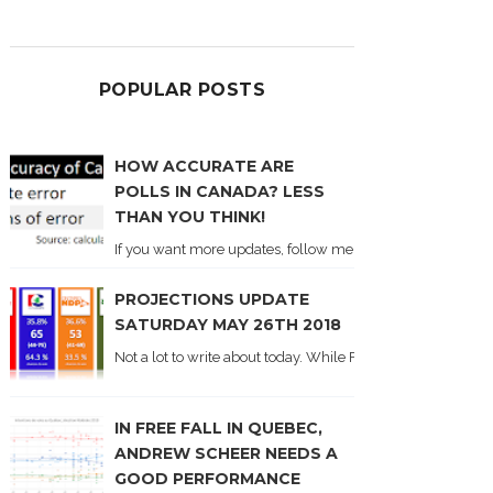
POPULAR POSTS
HOW ACCURATE ARE
POLLS IN CANADA? LESS
THAN YOU THINK!
If you want more updates, follow me on Twitter . I'll post n
PROJECTIONS UPDATE
SATURDAY MAY 26TH 2018
Not a lot to write about today. While Forum did come out y
IN FREE FALL IN QUEBEC,
ANDREW SCHEER NEEDS A
GOOD PERFORMANCE