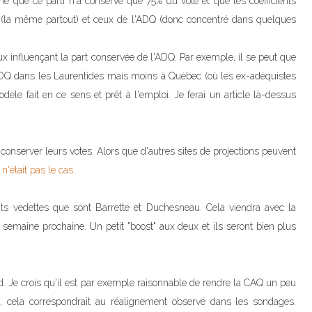
e que ce parti n'a conservé que 75% du vote et que les coefficients
re (la même partout) et ceux de l'ADQ (donc concentré dans quelques
aux influençant la part conservée de l'ADQ. Par exemple, il se peut que
'ADQ dans les Laurentides mais moins à Québec (où les ex-adéquistes
modèle fait en ce sens et prêt à l'emploi. Je ferai un article là-dessus
conserver leurs votes. Alors que d'autres sites de projections peuvent
 n'était pas le cas
.
ats vedettes que sont Barrette et Duchesneau. Cela viendra avec la
semaine prochaine. Un petit "boost" aux deux et ils seront bien plus
ard. Je crois qu'il est par exemple raisonnable de rendre la CAQ un peu
 cela correspondrait au réalignement observé dans les sondages.