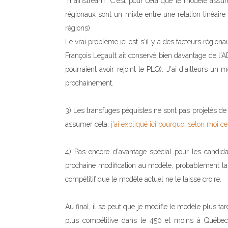
"mainstream". C'est pour cela que le modèle assum
régionaux sont un mixte entre une relation linéai
régions).
Le vrai problème ici est s'il y a des facteurs région
François Legault ait conservé bien davantage de l
pourraient avoir rejoint le PLQ). J'ai d'ailleurs un 
prochainement.
3) Les transfuges péquistes ne sont pas projetés de 
assumer cela,
j'ai expliqué ici pourquoi selon moi ce
4) Pas encore d'avantage spécial pour les candid
prochaine modification au modèle, probablement la 
compétitif que le modèle actuel ne le laisse croire.
Au final, il se peut que je modifie le modèle plus t
plus compétitive dans le 450 et moins à Québec,