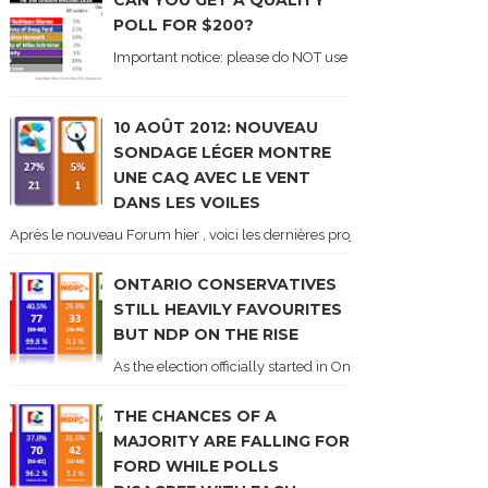
CAN YOU GET A QUALITY
POLL FOR $200?
Important notice: please do NOT use the numbers of this p
10 AOÛT 2012: NOUVEAU
SONDAGE LÉGER MONTRE
UNE CAQ AVEC LE VENT
DANS LES VOILES
Après le nouveau Forum hier , voici les dernières projections basées sur l
ONTARIO CONSERVATIVES
STILL HEAVILY FAVOURITES
BUT NDP ON THE RISE
As the election officially started in Ontario, some potentia
THE CHANCES OF A
MAJORITY ARE FALLING FOR
FORD WHILE POLLS