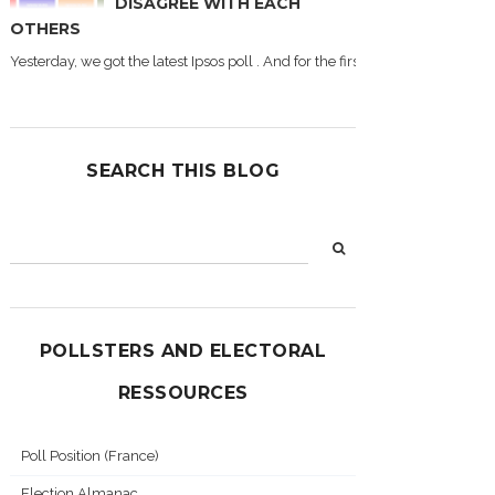
DISAGREE WITH EACH
OTHERS
Yesterday, we got the latest Ipsos poll . And for the first time during this
SEARCH THIS BLOG
POLLSTERS AND ELECTORAL
RESSOURCES
Poll Position (France)
Election Almanac