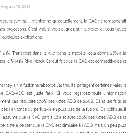
August 13, 2012
 toujours sympa. Il mentionne qu'actuellement, la CAQ ne remporterait
projections. C'est vrai, si vous cliquez sur la droite ici, vous voyez
i quelques explications.
 24%. Transposé dans le 450 dans le modèle, cela donne 26% à la
ses 37% (41% Rive Nord). Ce qui fait que la CAQ est compétitive dans
 (hey, un a fusionné/absordé l'autre), ils partagent certaines valeurs
e CAQ=ADQ est juste faux. Si vous regardez toute l'information
blement pas récupéré 100% des votes ADQ de 2008. Dans les faits, le
s l'annonce du parti, 25% en plus lors de la fusion). En politique, il
e qui assume que la CAQ part à 16% et avec 100% des votes ADQ dans
e persiste à penser que la CAQ est similaire à l'ADQ mais un peu plus