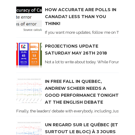
HOW ACCURATE ARE POLLS IN
CANADA? LESS THAN YOU
THINK!
If you want more updates, follow me on Twitter . I'l
PROJECTIONS UPDATE
SATURDAY MAY 26TH 2018
Not a lot to write about today. While Forum did co
IN FREE FALL IN QUEBEC,
ANDREW SCHEER NEEDS A
GOOD PERFORMANCE TONIGHT
AT THE ENGLISH DEBATE
Finally, the leaders' debate with everybody, including Justin Trud
UN REGARD SUR LE QUÉBEC (ET
SURTOUT LE BLOC) À 3 JOURS