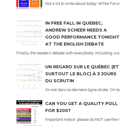
Not a lot to write about today. While Forum did co
IN FREE FALL IN QUEBEC,
ANDREW SCHEER NEEDS A
GOOD PERFORMANCE TONIGHT
AT THE ENGLISH DEBATE
Finally, the leaders' debate with everybody, including Justin Trud
UN REGARD SUR LE QUÉBEC (ET
SURTOUT LE BLOC) À 3 JOURS
DU SCRUTIN
On est dans la dernière ligne droite. On le sait ca
CAN YOU GET A QUALITY POLL
FOR $200?
Important notice: please do NOT use the numbers of