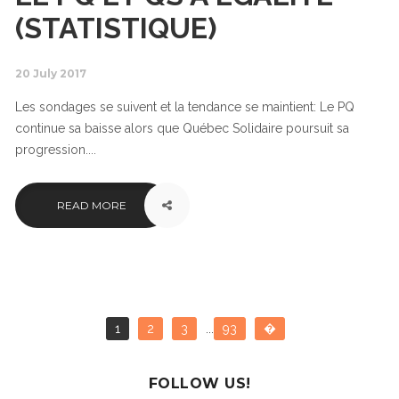
(STATISTIQUE)
20 July 2017
Les sondages se suivent et la tendance se maintient: Le PQ
continue sa baisse alors que Québec Solidaire poursuit sa
progression....
READ MORE
1
2
3
...
93
�
FOLLOW US!