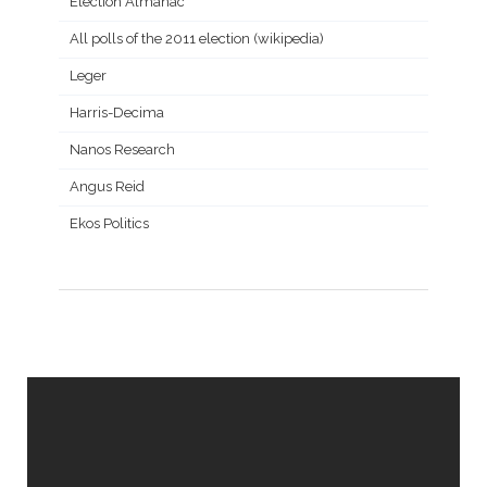
Election Almanac
All polls of the 2011 election (wikipedia)
Leger
Harris-Decima
Nanos Research
Angus Reid
Ekos Politics