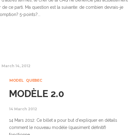
En d'autres termes, le chef de la CAQ ne bénéficie pas actuellement
 de ce parti. Ma question est la suivante: de combien devrais-je
omption? 5-points?...
March 14, 2012
MODEL
QUEBEC
MODÈLE 2.0
14 March 2012
14 Mars 2012: Ce billet a pour but d'expliquer en détails
comment le nouveau modèle (quasiment définitif)
fonctionne....