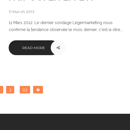
11 March 2012
11 Mars 2012: Le dernier sondage Légermarketing nous
confirme la tendance observée le mois dernier, c'est-à-dire...
READ MORE
2
3
...
93
�