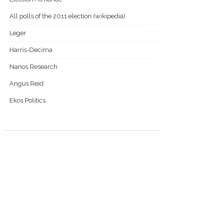
All polls of the 2011 election (wikipedia)
Leger
Harris-Decima
Nanos Research
Angus Reid
Ekos Politics