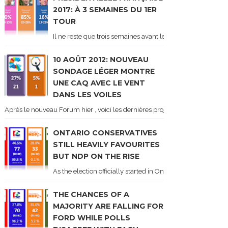
2017: À 3 SEMAINES DU 1ER
TOUR
Il ne reste que trois semaines avant le 1er tour de l'élect
10 AOÛT 2012: NOUVEAU
SONDAGE LÉGER MONTRE
UNE CAQ AVEC LE VENT
DANS LES VOILES
Après le nouveau Forum hier , voici les dernières projections basées sur l
ONTARIO CONSERVATIVES
STILL HEAVILY FAVOURITES
BUT NDP ON THE RISE
As the election officially started in Ontario, some potentia
THE CHANCES OF A
MAJORITY ARE FALLING FOR
FORD WHILE POLLS