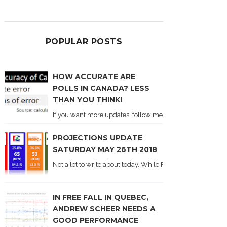
POPULAR POSTS
HOW ACCURATE ARE
POLLS IN CANADA? LESS
THAN YOU THINK!
If you want more updates, follow me on Twitter . I'll post n
PROJECTIONS UPDATE
SATURDAY MAY 26TH 2018
Not a lot to write about today. While Forum did come out y
IN FREE FALL IN QUEBEC,
ANDREW SCHEER NEEDS A
GOOD PERFORMANCE