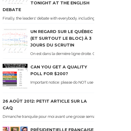
TONIGHT AT THE ENGLISH
DEBATE
Finally, the leaders' debate with everybody, including Justin Trudeau! Ton
UN REGARD SUR LE QUÉBEC
(ET SURTOUT LE BLOC) À 3
JOURS DU SCRUTIN
On est dans la dernière ligne droite. On le sait car les ch
CAN YOU GET A QUALITY
POLL FOR $200?
Important notice: please do NOT use the numbers of this p
26 AOÛT 2012: PETIT ARTICLE SUR LA
CAQ
Dimanche tranquile pour moi avant une grosse semaine. Voici sur le blogue é
PRÉSIDENTIELLE FRANÇAISE