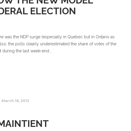
HOW THE NEW MODEL
EDERAL ELECTION
here was the NDP surge (especially in Quebec but in Ontario as
Also, the polls clearly underestimated the share of votes of the
 during the last week-end...
March 16, 2012
 MAINTIENT