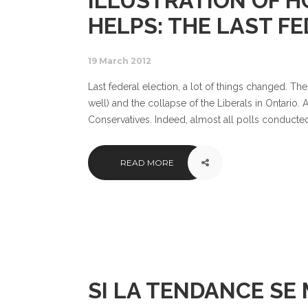
ILLUSTRATION OF 
HELPS: THE LAST F
19 March 2012
Last federal election, a lot of things changed. T
well) and the collapse of the Liberals in Ontario. 
Conservatives. Indeed, almost all polls conducted
READ MORE
SI LA TENDANCE SE