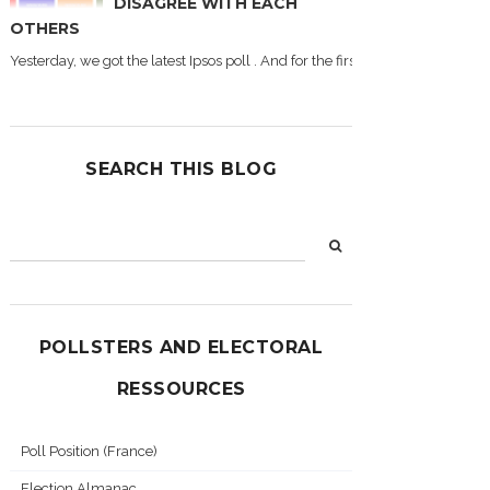
DISAGREE WITH EACH
OTHERS
Yesterday, we got the latest Ipsos poll . And for the first time during this
SEARCH THIS BLOG
POLLSTERS AND ELECTORAL
RESSOURCES
Poll Position (France)
Election Almanac