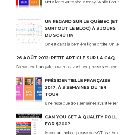
Not a lot to write about today. While Forum did co
UN REGARD SUR LE QUÉBEC (ET
SURTOUT LE BLOC) À 3 JOURS
DU SCRUTIN
On est dans la dernière ligne droite. On le sait ca
26 AOÛT 2012: PETIT ARTICLE SUR LA CAQ
Dimanche tranquile pour moi avant une grosse semaine. Voici sur le 
PRÉSIDENTIELLE FRANÇAISE
2017: À 3 SEMAINES DU 1ER
TOUR
Il ne reste que trois semaines avant le 1er tour de 
CAN YOU GET A QUALITY POLL
FOR $200?
Important notice: please do NOT use the numbers of