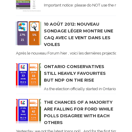
Important notice: please do NOT use the numbers of
10 AOÛT 2012: NOUVEAU
SONDAGE LÉGER MONTRE UNE
CAQ AVEC LE VENT DANS LES
VOILES
Après le nouveau Forum hier , voici les dernières projections basé
ONTARIO CONSERVATIVES
STILL HEAVILY FAVOURITES
BUT NDP ON THE RISE
As the election officially started in Ontario, some 
THE CHANCES OF A MAJORITY
ARE FALLING FOR FORD WHILE
POLLS DISAGREE WITH EACH
OTHERS
Yesterday, we got the latest Ipsos poll . And for the first time dur