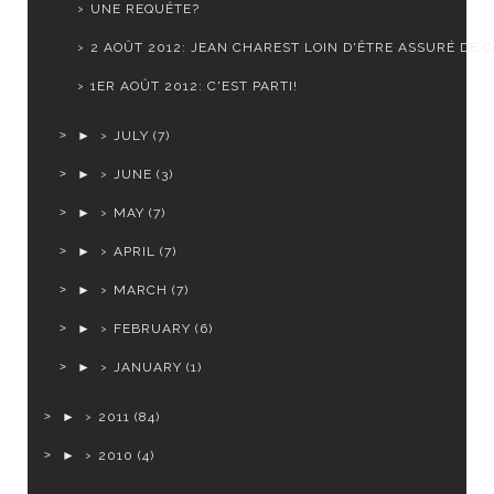
UNE REQUÊTE?
2 AOÛT 2012: JEAN CHAREST LOIN D'ÊTRE ASSURÉ DE CO
1ER AOÛT 2012: C'EST PARTI!
►
JULY
(7)
►
JUNE
(3)
►
MAY
(7)
►
APRIL
(7)
►
MARCH
(7)
►
FEBRUARY
(6)
►
JANUARY
(1)
►
2011
(84)
►
2010
(4)