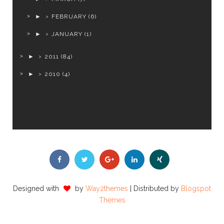
►
FEBRUARY
(6)
►
JANUARY
(1)
►
2011
(84)
►
2010
(4)
Designed with
by
Way2themes
| Distributed by
Blogspot
Themes