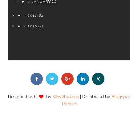
►
JANUARY
(1)
►
2011
(84)
►
2010
(4)
Designed with
by
Way2themes
| Distributed by
Blogspot
Themes