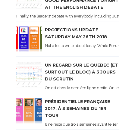
GOOD PERFORMANCE TONIGHT
AT THE ENGLISH DEBATE
Finally, the leaders' debate with everybody, including Justin Trud
PROJECTIONS UPDATE
SATURDAY MAY 26TH 2018
Not a lot to write about today. While Forum did co
UN REGARD SUR LE QUÉBEC (ET
SURTOUT LE BLOC) À 3 JOURS
DU SCRUTIN
On est dans la dernière ligne droite. On le sait ca
PRÉSIDENTIELLE FRANÇAISE
2017: À 3 SEMAINES DU 1ER
TOUR
Il ne reste que trois semaines avant le 1er tour de 