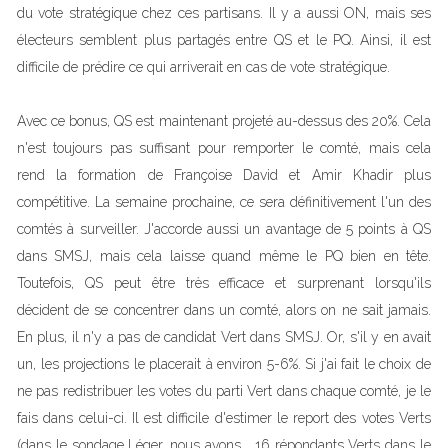
du vote stratégique chez ces partisans. Il y a aussi ON, mais ses
électeurs semblent plus partagés entre QS et le PQ. Ainsi, il est
difficile de prédire ce qui arriverait en cas de vote stratégique.
Avec ce bonus, QS est maintenant projeté au-dessus des 20%. Cela
n'est toujours pas suffisant pour remporter le comté, mais cela
rend la formation de Françoise David et Amir Khadir plus
compétitive. La semaine prochaine, ce sera définitivement l'un des
comtés à surveiller. J'accorde aussi un avantage de 5 points à QS
dans SMSJ, mais cela laisse quand même le PQ bien en tête.
Toutefois, QS peut être très efficace et surprenant lorsqu'ils
décident de se concentrer dans un comté, alors on ne sait jamais.
En plus, il n'y a pas de candidat Vert dans SMSJ. Or, s'il y en avait
un, les projections le placerait à environ 5-6%. Si j'ai fait le choix de
ne pas redistribuer les votes du parti Vert dans chaque comté, je le
fais dans celui-ci. Il est difficile d'estimer le report des votes Verts
(dans le sondage Léger, nous avons... 16 répondants Verts dans le