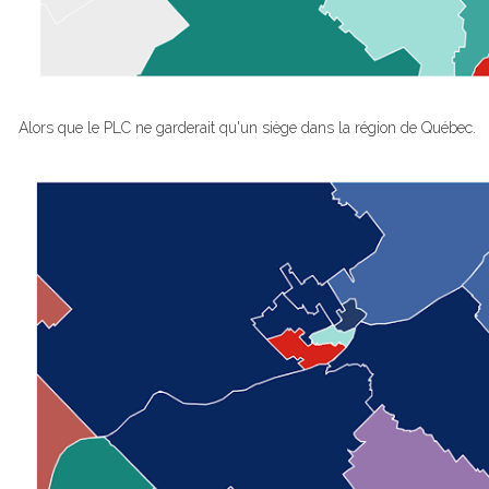
Alors que le PLC ne garderait qu'un siège dans la région de Québec.