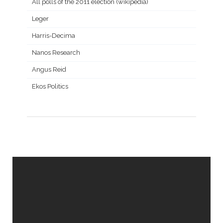
All polls of the 2011 election (wikipedia)
Leger
Harris-Decima
Nanos Research
Angus Reid
Ekos Politics