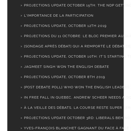
PROJECTIONS UPDATE OCTOBER 15TH: THE NDP GETTING
L'IMPORTANCE DE LA PARTICIPATION
PROJECTIONS UPDATE, OCTOBER 12TH 2019
PROJECTIONS DU 11 OCTOBRE: LE BLOC PREMIER AU Q
[SONDAGE APRÈS DÉBAT] QUI A REMPORTÉ LE DÉBAT DES
PROJECTIONS UPDATE, OCTOBER 10TH: IT'S STARTING TO
JAGMEET SINGH WON THE ENGLISH DEBATE
PROJECTIONS UPDATE, OCTOBER 8TH 2019
[POST DEBATE POLL] WHO WON THE ENGLISH LEADERS' 
IN FREE FALL IN QUEBEC, ANDREW SCHEER NEEDS A GO
À LA VEILLE DES DÉBATS, LA COURSE RESTE SUPER SE
PROJECTIONS UPDATE OCTOBER 3RD: LIBERALS BEHIND I
YVES-FRANÇOIS BLANCHET GAGNANT DU FACE À FACE 