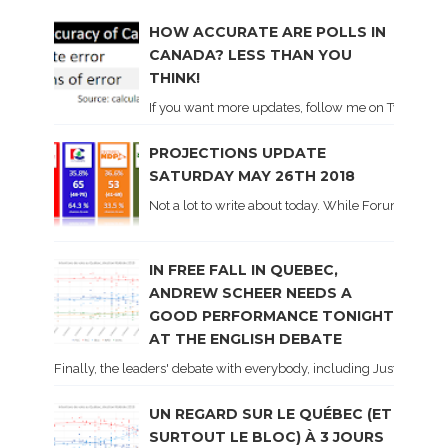
HOW ACCURATE ARE POLLS IN
CANADA? LESS THAN YOU
THINK!
If you want more updates, follow me on Twitter . I'l
PROJECTIONS UPDATE
SATURDAY MAY 26TH 2018
Not a lot to write about today. While Forum did co
IN FREE FALL IN QUEBEC,
ANDREW SCHEER NEEDS A
GOOD PERFORMANCE TONIGHT
AT THE ENGLISH DEBATE
Finally, the leaders' debate with everybody, including Justin Trud
UN REGARD SUR LE QUÉBEC (ET
SURTOUT LE BLOC) À 3 JOURS