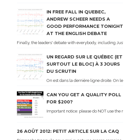
IN FREE FALL IN QUEBEC,
ANDREW SCHEER NEEDS A
GOOD PERFORMANCE TONIGHT
AT THE ENGLISH DEBATE
Finally, the leaders' debate with everybody, including Justin Trud
UN REGARD SUR LE QUÉBEC (ET
SURTOUT LE BLOC) À 3 JOURS
DU SCRUTIN
On est dans la dernière ligne droite. On le sait ca
CAN YOU GET A QUALITY POLL
FOR $200?
Important notice: please do NOT use the numbers of
26 AOÛT 2012: PETIT ARTICLE SUR LA CAQ