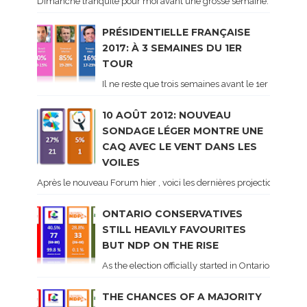
Dimanche tranquile pour moi avant une grosse semaine. Voici sur le 
PRÉSIDENTIELLE FRANÇAISE
2017: À 3 SEMAINES DU 1ER
TOUR
Il ne reste que trois semaines avant le 1er tour de 
10 AOÛT 2012: NOUVEAU
SONDAGE LÉGER MONTRE UNE
CAQ AVEC LE VENT DANS LES
VOILES
Après le nouveau Forum hier , voici les dernières projections basé
ONTARIO CONSERVATIVES
STILL HEAVILY FAVOURITES
BUT NDP ON THE RISE
As the election officially started in Ontario, some 
THE CHANCES OF A MAJORITY