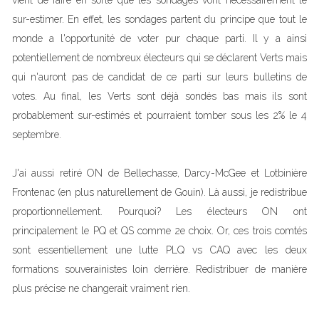
vient de faire en sorte que les sondages vont nécessairement le
sur-estimer. En effet, les sondages partent du principe que tout le
monde a l'opportunité de voter pur chaque parti. Il y a ainsi
potentiellement de nombreux électeurs qui se déclarent Verts mais
qui n'auront pas de candidat de ce parti sur leurs bulletins de
votes. Au final, les Verts sont déjà sondés bas mais ils sont
probablement sur-estimés et pourraient tomber sous les 2% le 4
septembre.
J'ai aussi retiré ON de Bellechasse, Darcy-McGee et Lotbinière
Frontenac (en plus naturellement de Gouin). Là aussi, je redistribue
proportionnellement. Pourquoi? Les électeurs ON ont
principalement le PQ et QS comme 2e choix. Or, ces trois comtés
sont essentiellement une lutte PLQ vs CAQ avec les deux
formations souverainistes loin derrière. Redistribuer de manière
plus précise ne changerait vraiment rien.