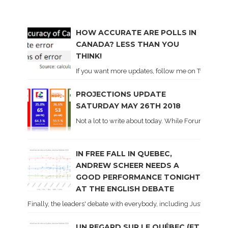
HOW ACCURATE ARE POLLS IN
CANADA? LESS THAN YOU
THINK!
If you want more updates, follow me on Twitter . I'l
PROJECTIONS UPDATE
SATURDAY MAY 26TH 2018
Not a lot to write about today. While Forum did co
IN FREE FALL IN QUEBEC,
ANDREW SCHEER NEEDS A
GOOD PERFORMANCE TONIGHT
AT THE ENGLISH DEBATE
Finally, the leaders' debate with everybody, including Justin Trud
UN REGARD SUR LE QUÉBEC (ET