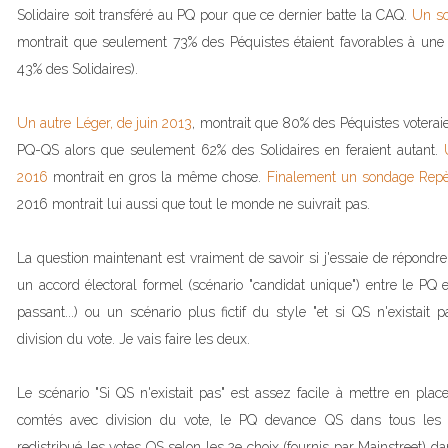
Solidaire soit transféré au PQ pour que ce dernier batte la CAQ.
Un so
montrait que seulement 73% des Péquistes étaient favorables à une 
43% des Solidaires).
Un autre Léger, de juin 2013
, montrait que 80% des Péquistes voterai
PQ-QS alors que seulement 62% des Solidaires en feraient autant.
2016
montrait en gros la même chose.
Finalement un sondage Rep
2016 montrait lui aussi que tout le monde ne suivrait pas.
La question maintenant est vraiment de savoir si j'essaie de répondr
un accord électoral formel (scénario "candidat unique") entre le PQ 
passant...) ou un scénario plus fictif du style "et si QS n'existait
division du vote. Je vais faire les deux.
Le scénario "Si QS n'existait pas" est assez facile à mettre en place
comtés avec division du vote, le PQ devance QS dans tous les c
redistribué les votes QS selon les 2e choix (fournis par Mainstreet) d