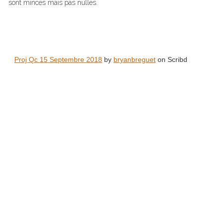
sont minces mais pas nulles.
Proj Qc 15 Septembre 2018
by
bryanbreguet
on Scribd