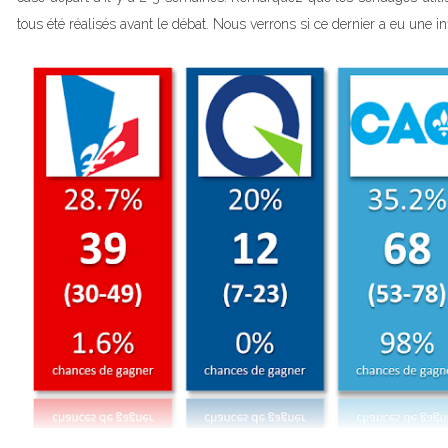
tous été réalisés avant le débat. Nous verrons si ce dernier a eu une in