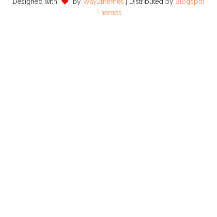
Designed with
by
Way2themes
| Distributed by
Blogspot
Themes