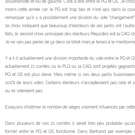
souverainiste et/ou de gauche. C'est à dire entre le PQ et QS. Je cro
moins cette année car le PQ est trop bas et n'est aps dans la cours
remarquer qu'il y a possiblement une division du vote "changement"
2e choix indiquent que beaucoup d'électeurs de ses partis ont l'aut
faits, le second choix principale des électeurs Péquistes est la CAQ (2
Je ne vais pas parler de ça dans ce billet mais je tenais à le mentionne
Y a-t-il actuellement une division importante du vote entre le PQ et QS
actuellement 21 comtés où le PLQ ou la CAQ sont projetés gagnants 
PQ et QS est plus élevé. Mais même si ces deux partis fusionnaient
100% de leurs votes. Certains électeurs n'accepteraient pas cela et s'
ou ne voteraient pas.
Essayons d'estimer le nombre de sièges vraiment influencés par cette 
Dans plusieurs de ces 21 comtés il serait très peu probable qu'une
forme) entre le PQ et QS fonctionne. Dans Bertrand par exemple i