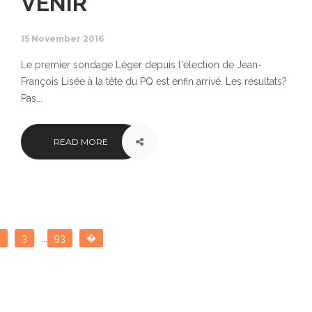
VENIR
15 November 2016
Le premier sondage Léger depuis l'élection de Jean-
François Lisée à la tête du PQ est enfin arrivé. Les résultats?
Pas...
READ MORE
2
3
...
93
�