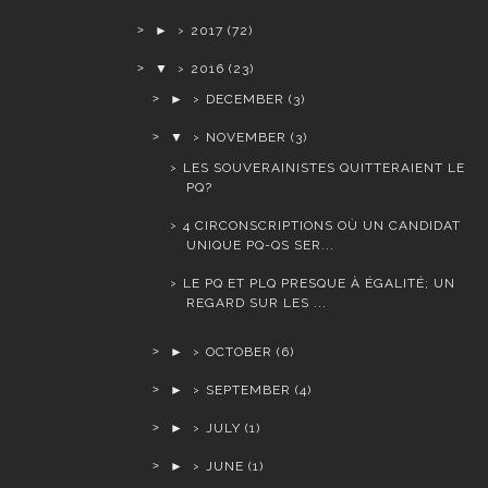
►
2017
(72)
▼
2016
(23)
►
DECEMBER
(3)
▼
NOVEMBER
(3)
LES SOUVERAINISTES QUITTERAIENT LE
PQ?
4 CIRCONSCRIPTIONS OÙ UN CANDIDAT
UNIQUE PQ-QS SER...
LE PQ ET PLQ PRESQUE À ÉGALITÉ; UN
REGARD SUR LES ...
►
OCTOBER
(6)
►
SEPTEMBER
(4)
►
JULY
(1)
►
JUNE
(1)