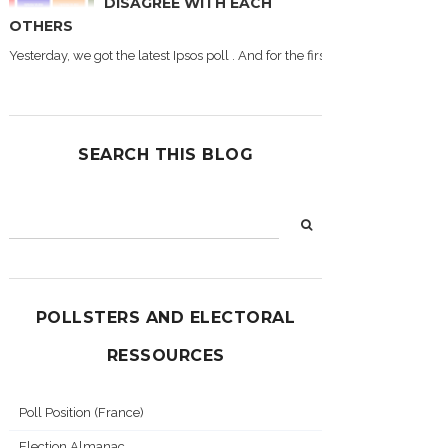
DISAGREE WITH EACH
OTHERS
Yesterday, we got the latest Ipsos poll . And for the first time during this
SEARCH THIS BLOG
POLLSTERS AND ELECTORAL
RESSOURCES
Poll Position (France)
Election Almanac