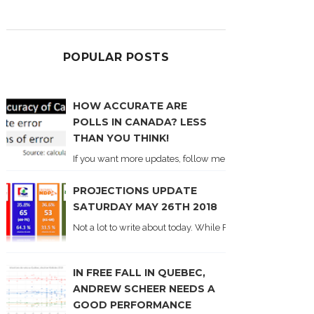
POPULAR POSTS
HOW ACCURATE ARE
POLLS IN CANADA? LESS
THAN YOU THINK!
If you want more updates, follow me on Twitter . I'll post n
PROJECTIONS UPDATE
SATURDAY MAY 26TH 2018
Not a lot to write about today. While Forum did come out y
IN FREE FALL IN QUEBEC,
ANDREW SCHEER NEEDS A
GOOD PERFORMANCE