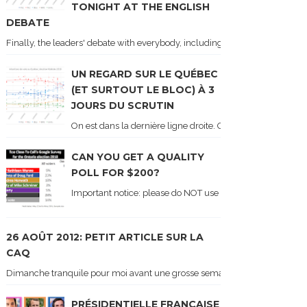
TONIGHT AT THE ENGLISH
DEBATE
Finally, the leaders' debate with everybody, including Justin Trudeau! Ton
UN REGARD SUR LE QUÉBEC
(ET SURTOUT LE BLOC) À 3
JOURS DU SCRUTIN
On est dans la dernière ligne droite. On le sait car les ch
CAN YOU GET A QUALITY
POLL FOR $200?
Important notice: please do NOT use the numbers of this p
26 AOÛT 2012: PETIT ARTICLE SUR LA
CAQ
Dimanche tranquile pour moi avant une grosse semaine. Voici sur le blogue é
PRÉSIDENTIELLE FRANÇAISE