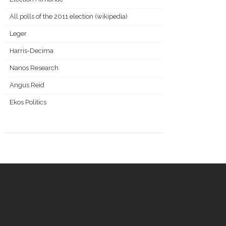
All polls of the 2011 election (wikipedia)
Leger
Harris-Decima
Nanos Research
Angus Reid
Ekos Politics