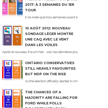
2017: À 3 SEMAINES DU 1ER
TOUR
Il ne reste que trois semaines avant le 1er tour de l'élect
10 AOÛT 2012: NOUVEAU
SONDAGE LÉGER MONTRE
UNE CAQ AVEC LE VENT
DANS LES VOILES
Après le nouveau Forum hier , voici les dernières projections basées sur l
ONTARIO CONSERVATIVES
STILL HEAVILY FAVOURITES
BUT NDP ON THE RISE
As the election officially started in Ontario, some potentia
THE CHANCES OF A
MAJORITY ARE FALLING FOR
FORD WHILE POLLS