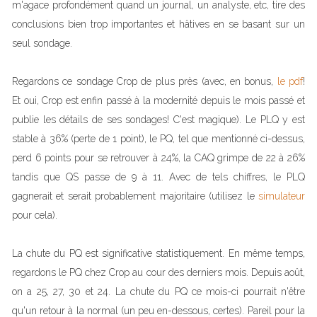
m'agace profondément quand un journal, un analyste, etc, tire des
conclusions bien trop importantes et hâtives en se basant sur un
seul sondage.
Regardons ce sondage Crop de plus près (avec, en bonus,
le pdf
!
Et oui, Crop est enfin passé à la modernité depuis le mois passé et
publie les détails de ses sondages! C'est magique). Le PLQ y est
stable à 36% (perte de 1 point), le PQ, tel que mentionné ci-dessus,
perd 6 points pour se retrouver à 24%, la CAQ grimpe de 22 à 26%
tandis que QS passe de 9 à 11. Avec de tels chiffres, le PLQ
gagnerait et serait probablement majoritaire (utilisez le
simulateur
pour cela).
La chute du PQ est significative statistiquement. En même temps,
regardons le PQ chez Crop au cour des derniers mois. Depuis août,
on a 25, 27, 30 et 24. La chute du PQ ce mois-ci pourrait n'être
qu'un retour à la normal (un peu en-dessous, certes). Pareil pour la