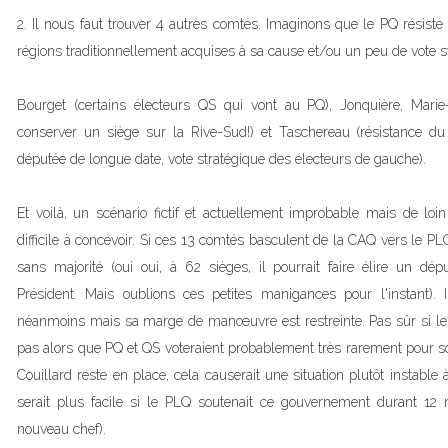
2. Il nous faut trouver 4 autres comtés. Imaginons que le PQ résis
régions traditionnellement acquises à sa cause et/ou un peu de vote s
Bourget (certains électeurs QS qui vont au PQ), Jonquière, Marie-
conserver un siège sur la Rive-Sud!) et Taschereau (résistance d
députée de longue date, vote stratégique des électeurs de gauche).
Et voilà, un scénario fictif et actuellement improbable mais de l
difficile à concevoir. Si ces 13 comtés basculent de la CAQ vers le PL
sans majorité (oui oui, à 62 sièges, il pourrait faire élire un dé
Président. Mais oublions ces petites manigances pour l'instant). I
néanmoins mais sa marge de manœuvre est restreinte. Pas sûr si le
pas alors que PQ et QS voteraient probablement très rarement pour s
Couillard reste en place, cela causerait une situation plutôt instable
serait plus facile si le PLQ soutenait ce gouvernement durant 12
nouveau chef).