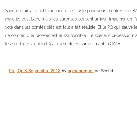
Soyons clairs, ce petit exercice ici est juste pour vous montrer que 
majorité c’est bien, mais les surprises peuvent arriver. Imaginer un Part
vote dans les comtés clés est tout à fait réaliste. Et le PQ qui sauv
de comtés que projetés est aussi possible. Le scénario ci-dessus n
les sondages aient tort (par exemple en sur-estimant la CAQ).
Proj Qc 3 Septembre 2018
by
bryanbreguet
on Scribd