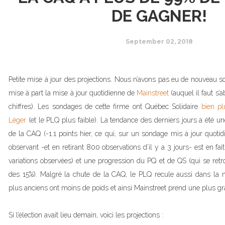
DE GAGNER!
September 02, 2018
Petite mise à jour des projections. Nous n’avons pas eu de nouveau s
mise à part la mise à jour quotidienne de
Mainstreet
(auquel il faut s’
chiffres). Les sondages de cette firme ont Québec Solidaire
bien pl
Léger
(et le PLQ plus faible). La tendance des derniers jours a été u
de la CAQ (-1.1 points hier, ce qui, sur un sondage mis à jour quot
observant -et en retirant 800 observations d’il y a 3 jours- est en fai
variations observées) et une progression du PQ et de QS (qui se re
des 15%). Malgré la chute de la CAQ, le PLQ recule aussi dans la
plus anciens ont moins de poids et ainsi Mainstreet prend une plus g
Si l’élection avait lieu demain, voici les projections :