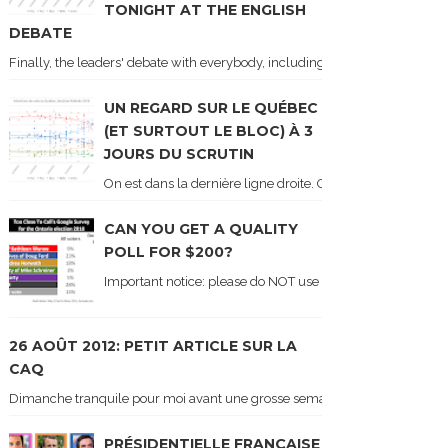
TONIGHT AT THE ENGLISH
DEBATE
Finally, the leaders' debate with everybody, including Justin Trudeau! Ton
UN REGARD SUR LE QUÉBEC
(ET SURTOUT LE BLOC) À 3
JOURS DU SCRUTIN
On est dans la dernière ligne droite. On le sait car les ch
CAN YOU GET A QUALITY
POLL FOR $200?
Important notice: please do NOT use the numbers of this p
26 AOÛT 2012: PETIT ARTICLE SUR LA
CAQ
Dimanche tranquile pour moi avant une grosse semaine. Voici sur le blogue é
PRÉSIDENTIELLE FRANÇAISE