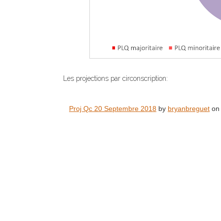
Les projections par circonscription:
Proj Qc 20 Septembre 2018
by
bryanbreguet
on 