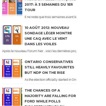
2017: À 3 SEMAINES DU 1ER
TOUR
Il ne reste que trois semaines avant le 1er tour de l'élect
10 AOÛT 2012: NOUVEAU
SONDAGE LÉGER MONTRE
UNE CAQ AVEC LE VENT
DANS LES VOILES
Après le nouveau Forum hier , voici les dernières projections basées sur l
ONTARIO CONSERVATIVES
STILL HEAVILY FAVOURITES
BUT NDP ON THE RISE
As the election officially started in Ontario, some potentia
THE CHANCES OF A
MAJORITY ARE FALLING FOR
FORD WHILE POLLS