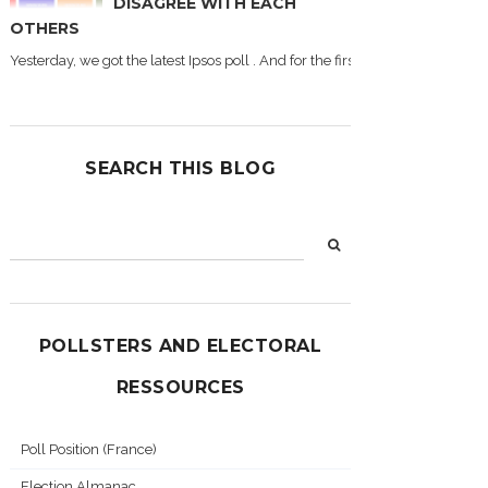
DISAGREE WITH EACH
OTHERS
Yesterday, we got the latest Ipsos poll . And for the first time during this
SEARCH THIS BLOG
POLLSTERS AND ELECTORAL
RESSOURCES
Poll Position (France)
Election Almanac