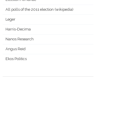
All polls of the 2011 election (wikipedia)
Leger
Harris-Decima
Nanos Research
Angus Reid
Ekos Politics