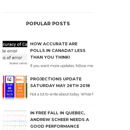
POPULAR POSTS
HOW ACCURATE ARE
POLLS IN CANADA? LESS
THAN YOU THINK!
If you want more updates, follow me on Twitter . I'll post n
PROJECTIONS UPDATE
SATURDAY MAY 26TH 2018
Not a lot to write about today. While Forum did come out y
IN FREE FALL IN QUEBEC,
ANDREW SCHEER NEEDS A
GOOD PERFORMANCE