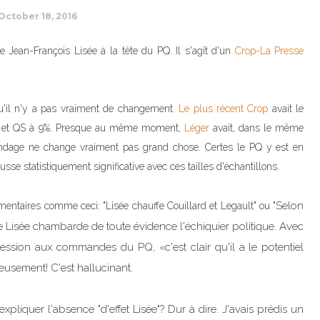
October 18, 2016
de Jean-François Lisée à la tête du PQ. Il s'agît d'un
Crop-La Presse
 qu'il n'y a pas vraiment de changement.
Le plus récent Crop
avait le
6% et QS à 9%. Presque au même moment,
Léger
avait, dans le même
ondage ne change vraiment pas grand chose. Certes le PQ y est en
e statistiquement significative avec ces tailles d'échantillons.
Selon
mentaires comme ceci: "Lisée chauffe Couillard et Legault" ou
"
de Lisée chambarde de toute évidence l'échiquier politique. Avec
cession aux commandes du PQ, «c'est clair qu'il a le potentiel
eusement! C'est hallucinant.
liquer l'absence "d'effet Lisée"? Dur à dire. J'avais prédis un