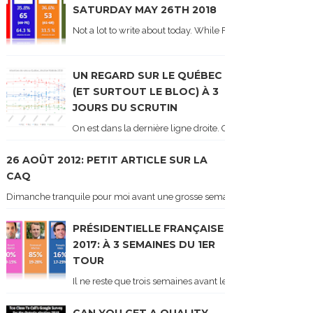
SATURDAY MAY 26TH 2018
Not a lot to write about today. While Forum did come out y
UN REGARD SUR LE QUÉBEC
(ET SURTOUT LE BLOC) À 3
JOURS DU SCRUTIN
On est dans la dernière ligne droite. On le sait car les ch
26 AOÛT 2012: PETIT ARTICLE SUR LA
CAQ
Dimanche tranquile pour moi avant une grosse semaine. Voici sur le blogue é
PRÉSIDENTIELLE FRANÇAISE
2017: À 3 SEMAINES DU 1ER
TOUR
Il ne reste que trois semaines avant le 1er tour de l'élect