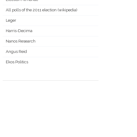
All polls of the 2011 election (wikipedia)
Leger
Harris-Decima
Nanos Research
Angus Reid
Ekos Politics