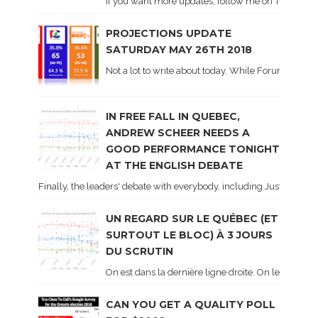
If you want more updates, follow me on Twitter . I'l
PROJECTIONS UPDATE
SATURDAY MAY 26TH 2018
Not a lot to write about today. While Forum did co
IN FREE FALL IN QUEBEC,
ANDREW SCHEER NEEDS A
GOOD PERFORMANCE TONIGHT
AT THE ENGLISH DEBATE
Finally, the leaders' debate with everybody, including Justin Trud
UN REGARD SUR LE QUÉBEC (ET
SURTOUT LE BLOC) À 3 JOURS
DU SCRUTIN
On est dans la dernière ligne droite. On le sait ca
CAN YOU GET A QUALITY POLL