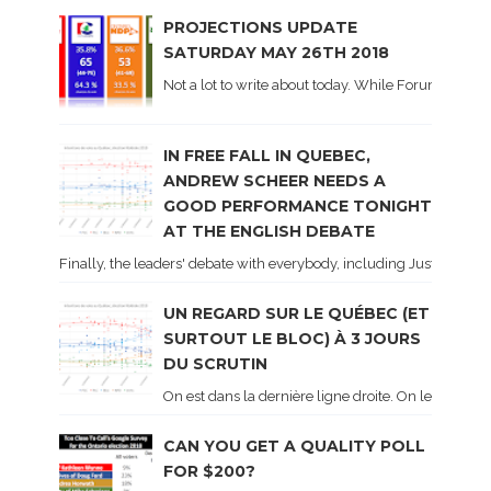
PROJECTIONS UPDATE
SATURDAY MAY 26TH 2018
Not a lot to write about today. While Forum did co
IN FREE FALL IN QUEBEC,
ANDREW SCHEER NEEDS A
GOOD PERFORMANCE TONIGHT
AT THE ENGLISH DEBATE
Finally, the leaders' debate with everybody, including Justin Trud
UN REGARD SUR LE QUÉBEC (ET
SURTOUT LE BLOC) À 3 JOURS
DU SCRUTIN
On est dans la dernière ligne droite. On le sait ca
CAN YOU GET A QUALITY POLL
FOR $200?