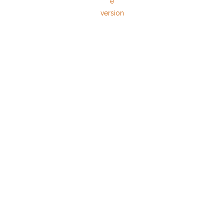
e
version