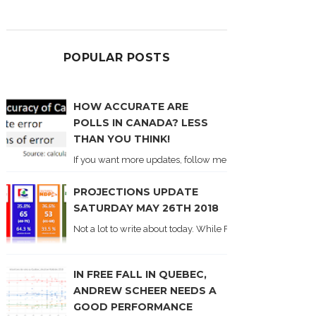
POPULAR POSTS
HOW ACCURATE ARE
POLLS IN CANADA? LESS
THAN YOU THINK!
If you want more updates, follow me on Twitter . I'll post n
PROJECTIONS UPDATE
SATURDAY MAY 26TH 2018
Not a lot to write about today. While Forum did come out y
IN FREE FALL IN QUEBEC,
ANDREW SCHEER NEEDS A
GOOD PERFORMANCE