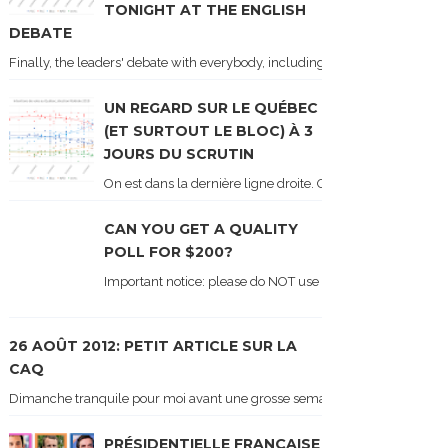
TONIGHT AT THE ENGLISH
DEBATE
Finally, the leaders' debate with everybody, including Justin Trudeau! Ton
UN REGARD SUR LE QUÉBEC
(ET SURTOUT LE BLOC) À 3
JOURS DU SCRUTIN
On est dans la dernière ligne droite. On le sait car les ch
CAN YOU GET A QUALITY
POLL FOR $200?
Important notice: please do NOT use the numbers of this p
26 AOÛT 2012: PETIT ARTICLE SUR LA
CAQ
Dimanche tranquile pour moi avant une grosse semaine. Voici sur le blogue é
PRÉSIDENTIELLE FRANÇAISE