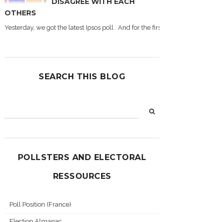
DISAGREE WITH EACH
OTHERS
Yesterday, we got the latest Ipsos poll . And for the first time during this
SEARCH THIS BLOG
POLLSTERS AND ELECTORAL
RESSOURCES
Poll Position (France)
Election Almanac