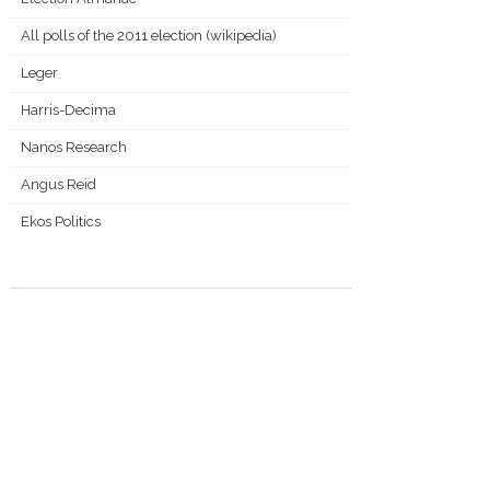
All polls of the 2011 election (wikipedia)
Leger
Harris-Decima
Nanos Research
Angus Reid
Ekos Politics