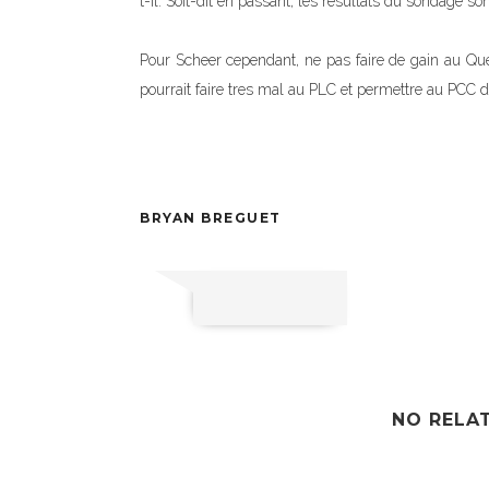
t-il. Soit-dit en passant, les résultats du sondage 
Pour Scheer cependant, ne pas faire de gain au Qué
pourrait faire tres mal au PLC et permettre au PCC d
BRYAN BREGUET
NO RELA