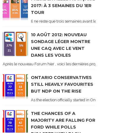
2017: À 3 SEMAINES DU 1ER
TOUR
Il ne reste que trois semaines avant le 1er tour de l'élect
10 AOÛT 2012: NOUVEAU
SONDAGE LÉGER MONTRE
UNE CAQ AVEC LE VENT
DANS LES VOILES
Après le nouveau Forum hier , voici les dernières projections basées sur l
ONTARIO CONSERVATIVES
STILL HEAVILY FAVOURITES
BUT NDP ON THE RISE
As the election officially started in Ontario, some potentia
THE CHANCES OF A
MAJORITY ARE FALLING FOR
FORD WHILE POLLS