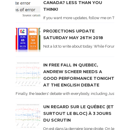
CANADA? LESS THAN YOU
THINK!
If you want more updates, follow me on Twitter . I'l
PROJECTIONS UPDATE
SATURDAY MAY 26TH 2018
Not a lot to write about today. While Forum did co
IN FREE FALL IN QUEBEC,
ANDREW SCHEER NEEDS A
GOOD PERFORMANCE TONIGHT
AT THE ENGLISH DEBATE
Finally, the leaders' debate with everybody, including Justin Trud
UN REGARD SUR LE QUÉBEC (ET
SURTOUT LE BLOC) À 3 JOURS
DU SCRUTIN
On est dans la dernière ligne droite. On le sait ca