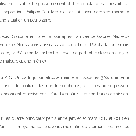
ativement stable. Le gouvernement était impopulaire mais restait au-
'opposition, Philippe Couillard était en fait favori combien même le
 une situation un peu bizarre.
bec Solidaire en forte hausse après l'arrivée de Gabriel Nadeau-
 partie. Nous avons aussi assisté au déclin du PQ et à la lente mais
Léger, +4.8% selon Mainstreet qui avait ce parti plus élevé en 2017 et
nce majeure quand même).
du PLQ. Un parti qui se retrouve maintenant sous les 30%, une barre
raison du soutient des non-francophones, les Libéraux ne peuvent
abandonnent massivement. Sauf bien sûr si les non-franco délaissent
 les quatre principaux partis entre janvier et mars 2017 et 2018 en
'ai fait la moyenne sur plusieurs mois afin de vraiment mesurer les