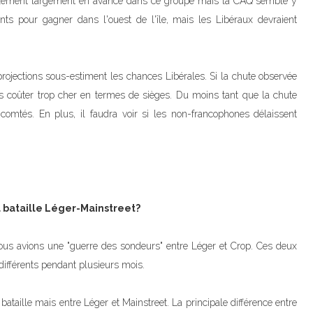
llement largement en avance dans ce groupe mais la CAQ semble y
ants pour gagner dans l'ouest de l'île, mais les Libéraux devraient
projections sous-estiment les chances Libérales. Si la chute observée
as coûter trop cher en termes de sièges. Du moins tant que la chute
mtés. En plus, il faudra voir si les non-francophones délaissent
a bataille Léger-Mainstreet?
ous avions une "guerre des sondeurs" entre Léger et Crop. Ces deux
différents pendant plusieurs mois.
taille mais entre Léger et Mainstreet. La principale différence entre