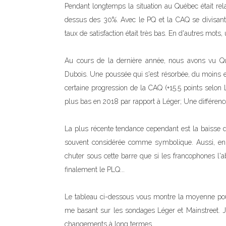
Pendant longtemps la situation au Québec était rel
dessus des 30%. Avec le PQ et la CAQ se divisant l
taux de satisfaction était très bas. En d'autres mots,
Au cours de la dernière année, nous avons vu Qué
Dubois. Une poussée qui s'est résorbée, du moins en
certaine progression de la CAQ (+15.5 points selon 
plus bas en 2018 par rapport à Léger; Une différe
La plus récente tendance cependant est la baisse 
souvent considérée comme symbolique. Aussi, en 
chuter sous cette barre que si les francophones l'
finalement le PLQ...
Le tableau ci-dessous vous montre la moyenne pour
me basant sur les sondages Léger et Mainstreet. J
changements à long termes.