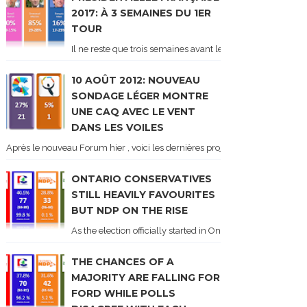
2017: À 3 SEMAINES DU 1ER
TOUR
Il ne reste que trois semaines avant le 1er tour de l'élect
10 AOÛT 2012: NOUVEAU
SONDAGE LÉGER MONTRE
UNE CAQ AVEC LE VENT
DANS LES VOILES
Après le nouveau Forum hier , voici les dernières projections basées sur l
ONTARIO CONSERVATIVES
STILL HEAVILY FAVOURITES
BUT NDP ON THE RISE
As the election officially started in Ontario, some potentia
THE CHANCES OF A
MAJORITY ARE FALLING FOR
FORD WHILE POLLS