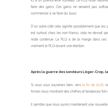
ici à un phénomène nouveau. Le PLQ reste nature
faire des gains. Ces gains ne seraient pas suffis
commencer à se faire du souci.
D'un autre côté cela signifie possiblement que les 
est surtout chez les non-franco, cela ne devrait p
reste contenue. Le PLQ a de la marge dans ces co
vraiment le PLQ durant une élection.
Après la guerre des sondeurs Léger-Crop, l
Si vous vous souvenez bien, vers
la fin de 2016
, n
firmes nous montrant des chiffres et tendances fort 
Il semble que nous ayons maintenant une nouvelle ba