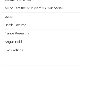
All polls of the 2011 election (wikipedia)
Leger
Harris-Decima
Nanos Research
Angus Reid
Ekos Politics