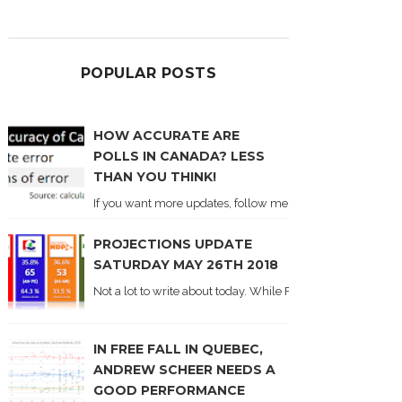
POPULAR POSTS
HOW ACCURATE ARE
POLLS IN CANADA? LESS
THAN YOU THINK!
If you want more updates, follow me on Twitter . I'll post n
PROJECTIONS UPDATE
SATURDAY MAY 26TH 2018
Not a lot to write about today. While Forum did come out y
IN FREE FALL IN QUEBEC,
ANDREW SCHEER NEEDS A
GOOD PERFORMANCE