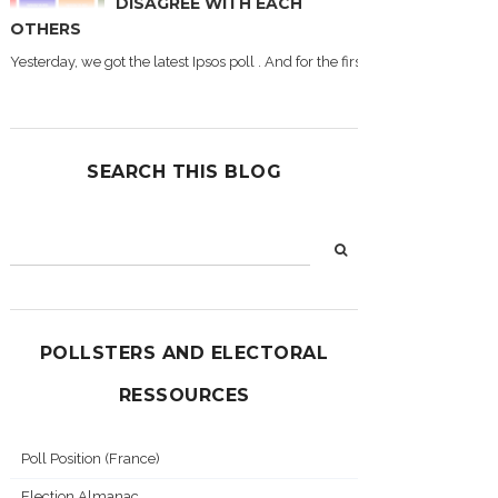
DISAGREE WITH EACH
OTHERS
Yesterday, we got the latest Ipsos poll . And for the first time during this
SEARCH THIS BLOG
POLLSTERS AND ELECTORAL
RESSOURCES
Poll Position (France)
Election Almanac