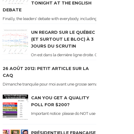
TONIGHT AT THE ENGLISH
DEBATE
Finally, the leaders' debate with everybody, including Justin Trudeau! Ton
UN REGARD SUR LE QUÉBEC
(ET SURTOUT LE BLOC) À 3
JOURS DU SCRUTIN
On est dans la dernière ligne droite. On le sait car les ch
26 AOÛT 2012: PETIT ARTICLE SUR LA
CAQ
Dimanche tranquile pour moi avant une grosse semaine. Voici sur le blogue é
CAN YOU GET A QUALITY
POLL FOR $200?
Important notice: please do NOT use the numbers of this p
PRÉSIDENTIELLE FRANÇAISE