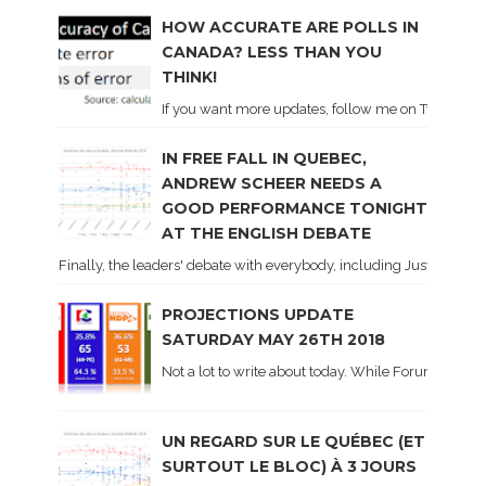
HOW ACCURATE ARE POLLS IN
CANADA? LESS THAN YOU
THINK!
If you want more updates, follow me on Twitter . I'l
IN FREE FALL IN QUEBEC,
ANDREW SCHEER NEEDS A
GOOD PERFORMANCE TONIGHT
AT THE ENGLISH DEBATE
Finally, the leaders' debate with everybody, including Justin Trud
PROJECTIONS UPDATE
SATURDAY MAY 26TH 2018
Not a lot to write about today. While Forum did co
UN REGARD SUR LE QUÉBEC (ET
SURTOUT LE BLOC) À 3 JOURS