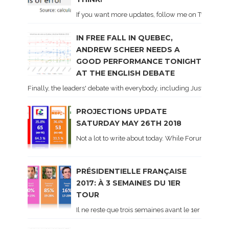
If you want more updates, follow me on Twitter . I'l
IN FREE FALL IN QUEBEC,
ANDREW SCHEER NEEDS A
GOOD PERFORMANCE TONIGHT
AT THE ENGLISH DEBATE
Finally, the leaders' debate with everybody, including Justin Trud
PROJECTIONS UPDATE
SATURDAY MAY 26TH 2018
Not a lot to write about today. While Forum did co
PRÉSIDENTIELLE FRANÇAISE
2017: À 3 SEMAINES DU 1ER
TOUR
Il ne reste que trois semaines avant le 1er tour de 