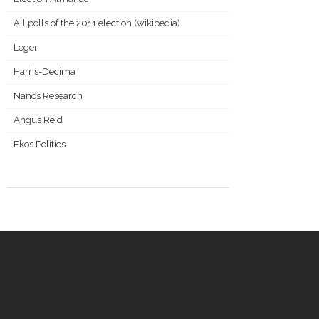
All polls of the 2011 election (wikipedia)
Leger
Harris-Decima
Nanos Research
Angus Reid
Ekos Politics