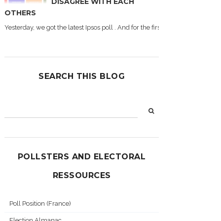
DISAGREE WITH EACH
OTHERS
Yesterday, we got the latest Ipsos poll . And for the first time during this
SEARCH THIS BLOG
POLLSTERS AND ELECTORAL
RESSOURCES
Poll Position (France)
Election Almanac