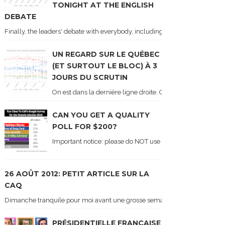
TONIGHT AT THE ENGLISH
DEBATE
Finally, the leaders' debate with everybody, including Justin Trudeau! Ton
UN REGARD SUR LE QUÉBEC
(ET SURTOUT LE BLOC) À 3
JOURS DU SCRUTIN
On est dans la dernière ligne droite. On le sait car les ch
CAN YOU GET A QUALITY
POLL FOR $200?
Important notice: please do NOT use the numbers of this p
26 AOÛT 2012: PETIT ARTICLE SUR LA
CAQ
Dimanche tranquile pour moi avant une grosse semaine. Voici sur le blogue é
PRÉSIDENTIELLE FRANÇAISE