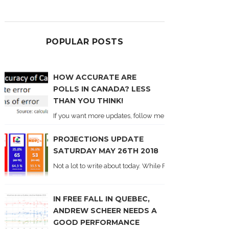
POPULAR POSTS
HOW ACCURATE ARE
POLLS IN CANADA? LESS
THAN YOU THINK!
If you want more updates, follow me on Twitter . I'll post n
PROJECTIONS UPDATE
SATURDAY MAY 26TH 2018
Not a lot to write about today. While Forum did come out y
IN FREE FALL IN QUEBEC,
ANDREW SCHEER NEEDS A
GOOD PERFORMANCE