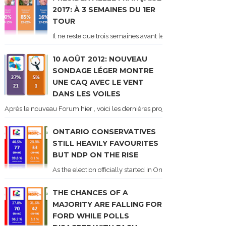
2017: À 3 SEMAINES DU 1ER
TOUR
Il ne reste que trois semaines avant le 1er tour de l'élect
10 AOÛT 2012: NOUVEAU
SONDAGE LÉGER MONTRE
UNE CAQ AVEC LE VENT
DANS LES VOILES
Après le nouveau Forum hier , voici les dernières projections basées sur l
ONTARIO CONSERVATIVES
STILL HEAVILY FAVOURITES
BUT NDP ON THE RISE
As the election officially started in Ontario, some potentia
THE CHANCES OF A
MAJORITY ARE FALLING FOR
FORD WHILE POLLS