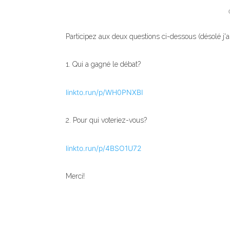
Participez aux deux questions ci-dessous (désolé j'a
1. Qui a gagné le débat?
linkto.run/p/WH0PNXBI
2. Pour qui voteriez-vous?
linkto.run/p/4BSO1U72
Merci!