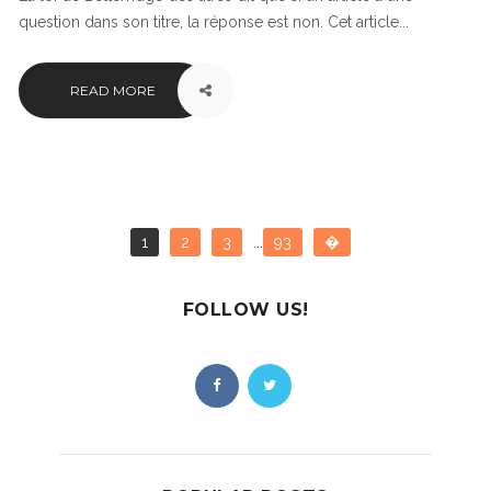
question dans son titre, la réponse est non. Cet article...
READ MORE
1
2
3
...
93
�
FOLLOW US!