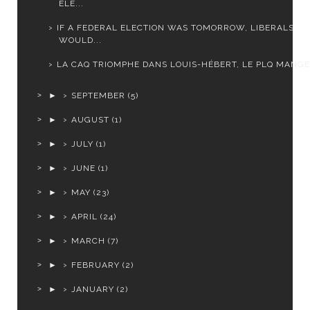
ELE...
IF A FEDERAL ELECTION WAS TOMORROW, LIBERALS
WOULD...
LA CAQ TRIOMPHE DANS LOUIS-HÉBERT, LE PLQ MANGE 
►
SEPTEMBER
(5)
►
AUGUST
(1)
►
JULY
(1)
►
JUNE
(1)
►
MAY
(23)
►
APRIL
(24)
►
MARCH
(7)
►
FEBRUARY
(2)
►
JANUARY
(2)