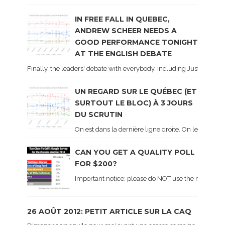
IN FREE FALL IN QUEBEC,
ANDREW SCHEER NEEDS A
GOOD PERFORMANCE TONIGHT
AT THE ENGLISH DEBATE
Finally, the leaders' debate with everybody, including Justin Trud
UN REGARD SUR LE QUÉBEC (ET
SURTOUT LE BLOC) À 3 JOURS
DU SCRUTIN
On est dans la dernière ligne droite. On le sait ca
CAN YOU GET A QUALITY POLL
FOR $200?
Important notice: please do NOT use the numbers of
26 AOÛT 2012: PETIT ARTICLE SUR LA CAQ