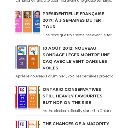
Dimanche tranquile pour moi avant une grosse semaine. Voici sur le 
PRÉSIDENTIELLE FRANÇAISE
2017: À 3 SEMAINES DU 1ER
TOUR
Il ne reste que trois semaines avant le 1er tour de 
10 AOÛT 2012: NOUVEAU
SONDAGE LÉGER MONTRE UNE
CAQ AVEC LE VENT DANS LES
VOILES
Après le nouveau Forum hier , voici les dernières projections basé
ONTARIO CONSERVATIVES
STILL HEAVILY FAVOURITES
BUT NDP ON THE RISE
As the election officially started in Ontario, some 
THE CHANCES OF A MAJORITY