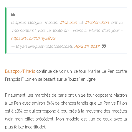
D'après Google Trends,
#Macron
et
#Melenchon
ont le
"momentum" vers la toute fin. France, Moins d'un jour -
https://t.co/7IJknyEfNG
— Bryan Breguet (@2closetocall)
April 23, 2017
Buzzpol/Filteris
continue de voir un 2e tour Marine Le Pen contre
François Fillon en se basant sur le "buzz" en ligne.
Finalement, les marchés de paris ont un 2e tour opposant Macron
à Le Pen avec environ 65% de chances tandis que Le Pen vs Fillon
est à 18%. ce qui correspond à peu près à la moyenne des modèles
(voir mon billet précédent; Mon modèle est l'un de ceux avec la
plus faible incertitude).