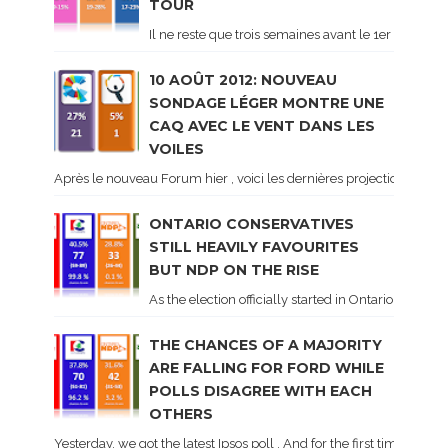
TOUR
Il ne reste que trois semaines avant le 1er tour de 
10 AOÛT 2012: NOUVEAU
SONDAGE LÉGER MONTRE UNE
CAQ AVEC LE VENT DANS LES
VOILES
Après le nouveau Forum hier , voici les dernières projections basé
ONTARIO CONSERVATIVES
STILL HEAVILY FAVOURITES
BUT NDP ON THE RISE
As the election officially started in Ontario, some 
THE CHANCES OF A MAJORITY
ARE FALLING FOR FORD WHILE
POLLS DISAGREE WITH EACH
OTHERS
Yesterday, we got the latest Ipsos poll . And for the first time dur