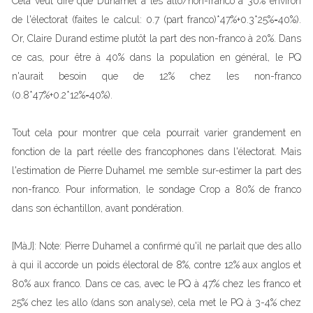
Cela veut dire que Duhamel a les allo/non-franco à 30% environ
de l'électorat (faites le calcul: 0.7 (part franco)*47%+0.3*25%=40%).
Or, Claire Durand estime plutôt la part des non-franco à 20%. Dans
ce cas, pour être à 40% dans la population en général, le PQ
n'aurait besoin que de 12% chez les non-franco
(0.8*47%+0.2*12%=40%).
Tout cela pour montrer que cela pourrait varier grandement en
fonction de la part réelle des francophones dans l'électorat. Mais
l'estimation de Pierre Duhamel me semble sur-estimer la part des
non-franco. Pour information, le sondage Crop a 80% de franco
dans son échantillon, avant pondération.
[MàJ]: Note: Pierre Duhamel a confirmé qu'il ne parlait que des allo
à qui il accorde un poids électoral de 8%, contre 12% aux anglos et
80% aux franco. Dans ce cas, avec le PQ à 47% chez les franco et
25% chez les allo (dans son analyse), cela met le PQ à 3-4% chez