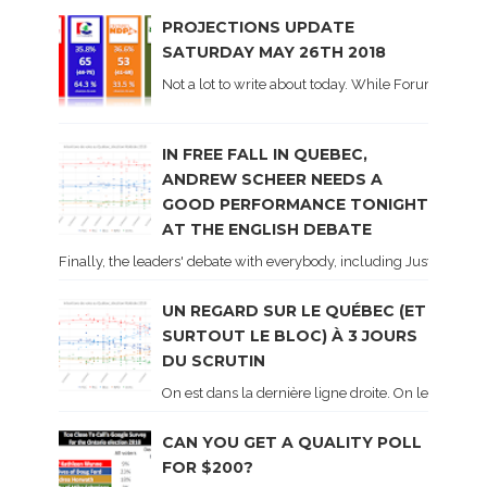
PROJECTIONS UPDATE
SATURDAY MAY 26TH 2018
Not a lot to write about today. While Forum did co
IN FREE FALL IN QUEBEC,
ANDREW SCHEER NEEDS A
GOOD PERFORMANCE TONIGHT
AT THE ENGLISH DEBATE
Finally, the leaders' debate with everybody, including Justin Trud
UN REGARD SUR LE QUÉBEC (ET
SURTOUT LE BLOC) À 3 JOURS
DU SCRUTIN
On est dans la dernière ligne droite. On le sait ca
CAN YOU GET A QUALITY POLL
FOR $200?