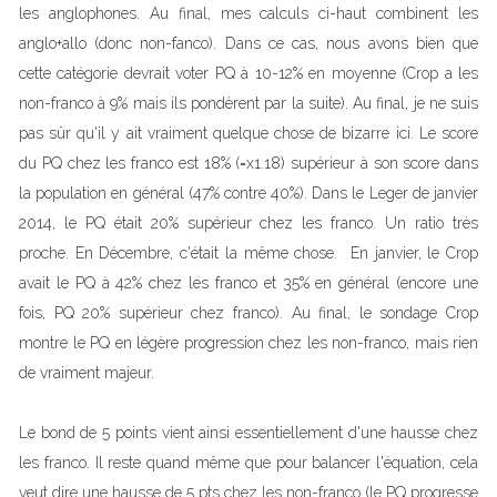
les anglophones. Au final, mes calculs ci-haut combinent les
anglo+allo (donc non-fanco). Dans ce cas, nous avons bien que
cette catégorie devrait voter PQ à 10-12% en moyenne (Crop a les
non-franco à 9% mais ils pondèrent par la suite). Au final, je ne suis
pas sûr qu'il y ait vraiment quelque chose de bizarre ici. Le score
du PQ chez les franco est 18% (=x1.18) supérieur à son score dans
la population en général (47% contre 40%). Dans le Leger de janvier
2014, le PQ était 20% supérieur chez les franco. Un ratio très
proche. En Décembre, c'était la même chose. En janvier, le Crop
avait le PQ à 42% chez les franco et 35% en général (encore une
fois, PQ 20% supérieur chez franco). Au final, le sondage Crop
montre le PQ en légère progression chez les non-franco, mais rien
de vraiment majeur.
Le bond de 5 points vient ainsi essentiellement d'une hausse chez
les franco. Il reste quand même que pour balancer l'équation, cela
veut dire une hausse de 5 pts chez les non-franco (le PQ progresse