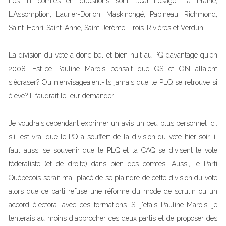
Les 11 comtés en questions sont: Jean-Lesage, La Prairie,
L'Assomption, Laurier-Dorion, Maskinongé, Papineau, Richmond,
Saint-Henri-Saint-Anne, Saint-Jérôme, Trois-Rivières et Verdun.
La division du vote a donc bel et bien nuit au PQ davantage qu'en
2008. Est-ce Pauline Marois pensait que QS et ON allaient
s'écraser? Ou n'envisageaient-ils jamais que le PLQ se retrouve si
élevé? Il faudrait le leur demander.
Je voudrais cependant exprimer un avis un peu plus personnel ici:
s'il est vrai que le PQ a souffert de la division du vote hier soir, il
faut aussi se souvenir que le PLQ et la CAQ se divisent le vote
fédéraliste (et de droite) dans bien des comtés. Aussi, le Parti
Québécois serait mal placé de se plaindre de cette division du vote
alors que ce parti refuse une réforme du mode de scrutin ou un
accord électoral avec ces formations. Si j'étais Pauline Marois, je
tenterais au moins d'approcher ces deux partis et de proposer des