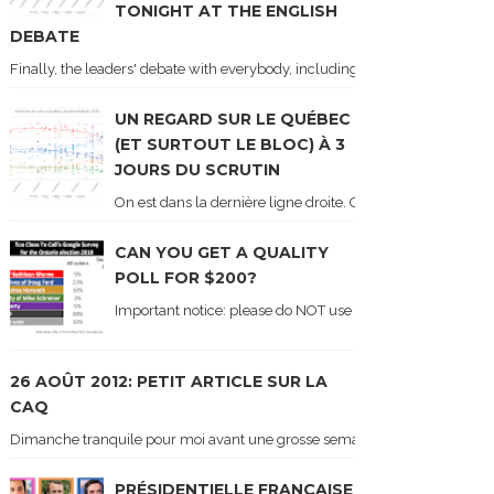
TONIGHT AT THE ENGLISH
DEBATE
Finally, the leaders' debate with everybody, including Justin Trudeau! Ton
UN REGARD SUR LE QUÉBEC
(ET SURTOUT LE BLOC) À 3
JOURS DU SCRUTIN
On est dans la dernière ligne droite. On le sait car les ch
CAN YOU GET A QUALITY
POLL FOR $200?
Important notice: please do NOT use the numbers of this p
26 AOÛT 2012: PETIT ARTICLE SUR LA
CAQ
Dimanche tranquile pour moi avant une grosse semaine. Voici sur le blogue é
PRÉSIDENTIELLE FRANÇAISE