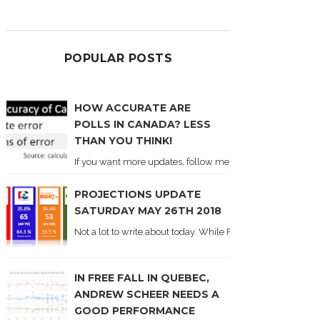
POPULAR POSTS
HOW ACCURATE ARE
POLLS IN CANADA? LESS
THAN YOU THINK!
If you want more updates, follow me on Twitter . I'll post n
PROJECTIONS UPDATE
SATURDAY MAY 26TH 2018
Not a lot to write about today. While Forum did come out y
IN FREE FALL IN QUEBEC,
ANDREW SCHEER NEEDS A
GOOD PERFORMANCE