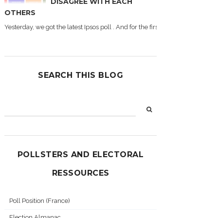
DISAGREE WITH EACH
OTHERS
Yesterday, we got the latest Ipsos poll . And for the first time during this
SEARCH THIS BLOG
POLLSTERS AND ELECTORAL
RESSOURCES
Poll Position (France)
Election Almanac