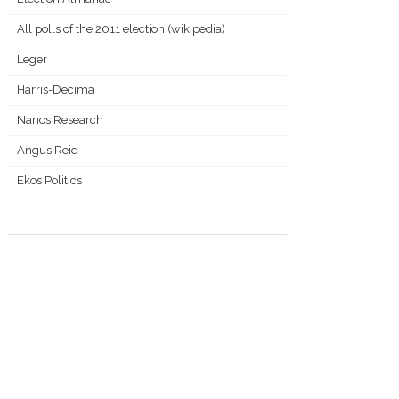
All polls of the 2011 election (wikipedia)
Leger
Harris-Decima
Nanos Research
Angus Reid
Ekos Politics