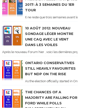
2017: À 3 SEMAINES DU 1ER
TOUR
Il ne reste que trois semaines avant le 1er tour de l'élect
10 AOÛT 2012: NOUVEAU
SONDAGE LÉGER MONTRE
UNE CAQ AVEC LE VENT
DANS LES VOILES
Après le nouveau Forum hier , voici les dernières projections basées sur l
ONTARIO CONSERVATIVES
STILL HEAVILY FAVOURITES
BUT NDP ON THE RISE
As the election officially started in Ontario, some potentia
THE CHANCES OF A
MAJORITY ARE FALLING FOR
FORD WHILE POLLS