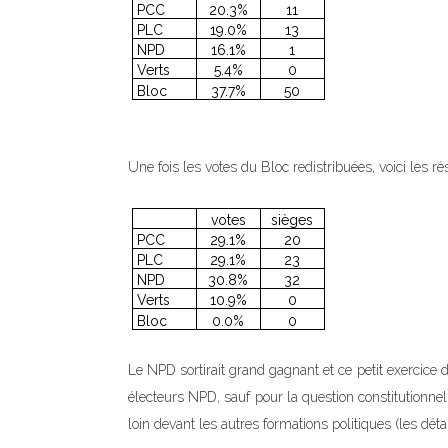
PCC
20.3%
11
PLC
19.0%
13
NPD
16.1%
1
Verts
5.4%
0
Bloc
37.7%
50
Une fois les votes du Bloc redistribuées, voici les rés
votes
sièges
PCC
29.1%
20
PLC
29.1%
23
NPD
30.8%
32
Verts
10.9%
0
Bloc
0.0%
0
Le NPD sortirait grand gagnant et ce petit exercice
électeurs NPD, sauf pour la question constitutionn
loin devant les autres formations politiques (les dét