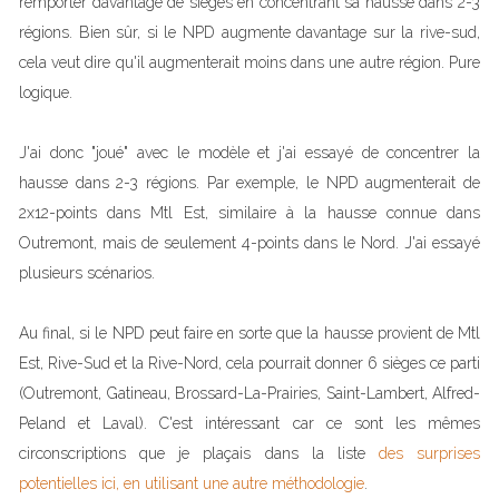
remporter davantage de sièges en concentrant sa hausse dans 2-3
régions. Bien sûr, si le NPD augmente davantage sur la rive-sud,
cela veut dire qu'il augmenterait moins dans une autre région. Pure
logique.
J'ai donc "joué" avec le modèle et j'ai essayé de concentrer la
hausse dans 2-3 régions. Par exemple, le NPD augmenterait de
2x12-points dans Mtl Est, similaire à la hausse connue dans
Outremont, mais de seulement 4-points dans le Nord. J'ai essayé
plusieurs scénarios.
Au final, si le NPD peut faire en sorte que la hausse provient de Mtl
Est, Rive-Sud et la Rive-Nord, cela pourrait donner 6 sièges ce parti
(Outremont, Gatineau, Brossard-La-Prairies, Saint-Lambert, Alfred-
Peland et Laval). C'est intéressant car ce sont les mêmes
circonscriptions que je plaçais dans la liste
des surprises
potentielles ici, en utilisant une autre méthodologie
.