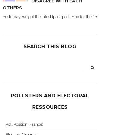
DISAGREE WITH EACH
OTHERS
Yesterday, we got the latest Ipsos poll . And for the first time during this
SEARCH THIS BLOG
POLLSTERS AND ELECTORAL
RESSOURCES
Poll Position (France)
Election Almanac