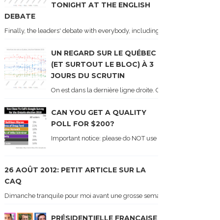
TONIGHT AT THE ENGLISH
DEBATE
Finally, the leaders' debate with everybody, including Justin Trudeau! Ton
UN REGARD SUR LE QUÉBEC
(ET SURTOUT LE BLOC) À 3
JOURS DU SCRUTIN
On est dans la dernière ligne droite. On le sait car les ch
CAN YOU GET A QUALITY
POLL FOR $200?
Important notice: please do NOT use the numbers of this p
26 AOÛT 2012: PETIT ARTICLE SUR LA
CAQ
Dimanche tranquile pour moi avant une grosse semaine. Voici sur le blogue é
PRÉSIDENTIELLE FRANÇAISE