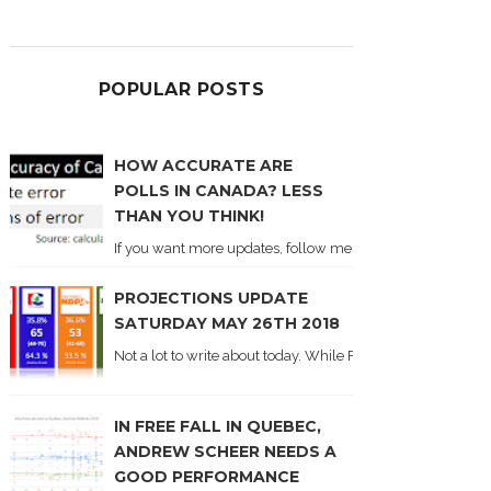
POPULAR POSTS
HOW ACCURATE ARE
POLLS IN CANADA? LESS
THAN YOU THINK!
If you want more updates, follow me on Twitter . I'll post n
PROJECTIONS UPDATE
SATURDAY MAY 26TH 2018
Not a lot to write about today. While Forum did come out y
IN FREE FALL IN QUEBEC,
ANDREW SCHEER NEEDS A
GOOD PERFORMANCE