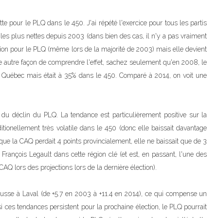
e pour le PLQ dans le 450. J'ai répété l'exercice pour tous les partis
 les plus nettes depuis 2003 (dans bien des cas, il n'y a pas vraiment
gion pour le PLQ (même lors de la majorité de 2003) mais elle devient
une autre façon de comprendre l'effet, sachez seulement qu'en 2008, le
e Québec mais était à 35% dans le 450. Comparé à 2014, on voit une
u déclin du PLQ. La tendance est particulièrement positive sur la
itionellement très volatile dans le 450 (donc elle baissait davantage
 que la CAQ perdait 4 points provincialement, elle ne baissait que de 3
 François Legault dans cette région clé (et est, en passant, l'une des
Q lors des projections lors de la dernière élection).
usse à Laval (de +5.7 en 2003 à +11.4 en 2014), ce qui compense un
si ces tendances persistent pour la prochaine élection, le PLQ pourrait