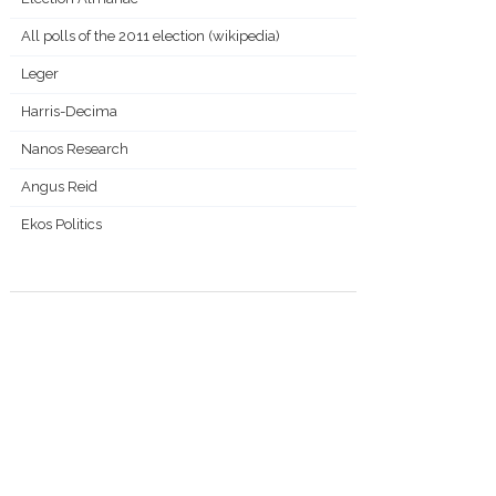
All polls of the 2011 election (wikipedia)
Leger
Harris-Decima
Nanos Research
Angus Reid
Ekos Politics