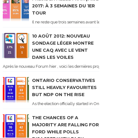
2017: À 3 SEMAINES DU 1ER
TOUR
Il ne reste que trois semaines avant le 1er tour de l'élect
10 AOÛT 2012: NOUVEAU
SONDAGE LÉGER MONTRE
UNE CAQ AVEC LE VENT
DANS LES VOILES
Après le nouveau Forum hier , voici les dernières projections basées sur l
ONTARIO CONSERVATIVES
STILL HEAVILY FAVOURITES
BUT NDP ON THE RISE
As the election officially started in Ontario, some potentia
THE CHANCES OF A
MAJORITY ARE FALLING FOR
FORD WHILE POLLS