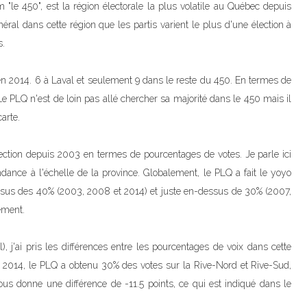
"le 450", est la région électorale la plus volatile au Québec depuis
néral dans cette région que les partis varient le plus d'une élection à
s.
s en 2014. 6 à Laval et seulement 9 dans le reste du 450. En termes de
e PLQ n'est de loin pas allé chercher sa majorité dans le 450 mais il
arte.
ction depuis 2003 en termes de pourcentages de votes. Je parle ici
dance à l'échelle de la province. Globalement, le PLQ a fait le yoyo
essus des 40% (2003, 2008 et 2014) et juste en-dessus de 30% (2007,
ement.
), j'ai pris les différences entre les pourcentages de voix dans cette
en 2014, le PLQ a obtenu 30% des votes sur la Rive-Nord et Rive-Sud,
ous donne une différence de -11.5 points, ce qui est indiqué dans le