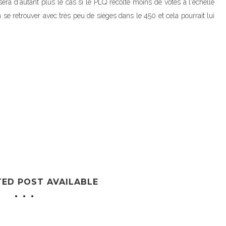
sera d'autant plus le cas si le PLQ récolte moins de votes à l'échelle
n se retrouver avec très peu de sièges dans le 450 et cela pourrait lui
TED POST AVAILABLE