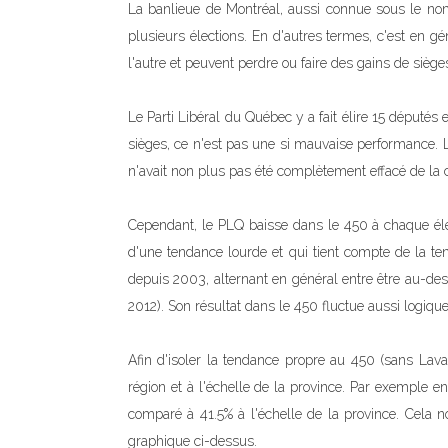
La banlieue de Montréal, aussi connue sous le nom 
plusieurs élections. En d'autres termes, c'est en gé
l'autre et peuvent perdre ou faire des gains de siège
Le Parti Libéral du Québec y a fait élire 15 député
sièges, ce n'est pas une si mauvaise performance. L
n'avait non plus pas été complètement effacé de la c
Cependant, le PLQ baisse dans le 450 à chaque éle
d'une tendance lourde et qui tient compte de la ten
depuis 2003, alternant en général entre être au-d
2012). Son résultat dans le 450 fluctue aussi logiqu
Afin d'isoler la tendance propre au 450 (sans Laval
région et à l'échelle de la province. Par exemple 
comparé à 41.5% à l'échelle de la province. Cela n
graphique ci-dessus.