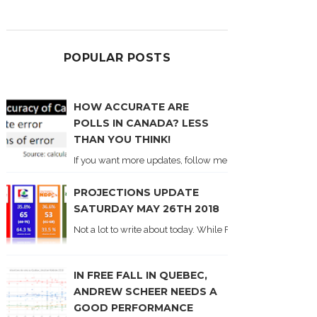
POPULAR POSTS
HOW ACCURATE ARE
POLLS IN CANADA? LESS
THAN YOU THINK!
If you want more updates, follow me on Twitter . I'll post n
PROJECTIONS UPDATE
SATURDAY MAY 26TH 2018
Not a lot to write about today. While Forum did come out y
IN FREE FALL IN QUEBEC,
ANDREW SCHEER NEEDS A
GOOD PERFORMANCE