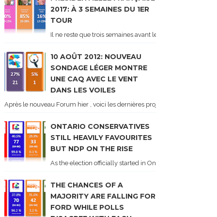
2017: À 3 SEMAINES DU 1ER
TOUR
Il ne reste que trois semaines avant le 1er tour de l'élect
10 AOÛT 2012: NOUVEAU
SONDAGE LÉGER MONTRE
UNE CAQ AVEC LE VENT
DANS LES VOILES
Après le nouveau Forum hier , voici les dernières projections basées sur l
ONTARIO CONSERVATIVES
STILL HEAVILY FAVOURITES
BUT NDP ON THE RISE
As the election officially started in Ontario, some potentia
THE CHANCES OF A
MAJORITY ARE FALLING FOR
FORD WHILE POLLS