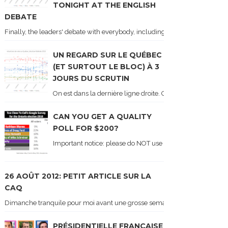
TONIGHT AT THE ENGLISH
DEBATE
Finally, the leaders' debate with everybody, including Justin Trudeau! Ton
UN REGARD SUR LE QUÉBEC
(ET SURTOUT LE BLOC) À 3
JOURS DU SCRUTIN
On est dans la dernière ligne droite. On le sait car les ch
CAN YOU GET A QUALITY
POLL FOR $200?
Important notice: please do NOT use the numbers of this p
26 AOÛT 2012: PETIT ARTICLE SUR LA
CAQ
Dimanche tranquile pour moi avant une grosse semaine. Voici sur le blogue é
PRÉSIDENTIELLE FRANÇAISE