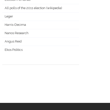
All polls of the 2011 election (wikipedia)
Leger
Harris-Decima
Nanos Research
Angus Reid
Ekos Politics