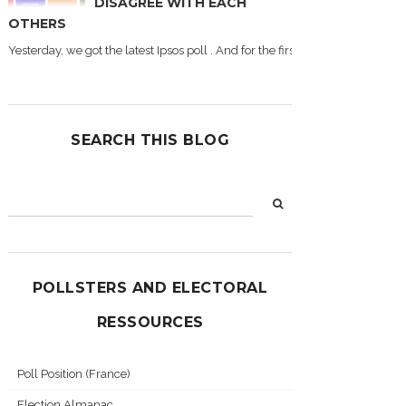
DISAGREE WITH EACH
OTHERS
Yesterday, we got the latest Ipsos poll . And for the first time during this
SEARCH THIS BLOG
POLLSTERS AND ELECTORAL
RESSOURCES
Poll Position (France)
Election Almanac