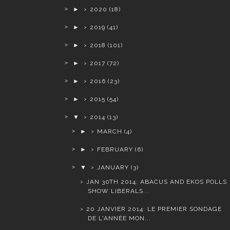
►
2020
(18)
►
2019
(41)
►
2018
(101)
►
2017
(72)
►
2016
(23)
►
2015
(54)
▼
2014
(13)
►
MARCH
(4)
►
FEBRUARY
(6)
▼
JANUARY
(3)
JAN 30TH 2014: ABACUS AND EKOS POLLS
SHOW LIBERALS...
20 JANVIER 2014: LE PREMIER SONDAGE
DE L'ANNÉE MON...