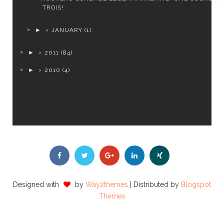
TROIS!
►
JANUARY
(1)
►
2011
(84)
►
2010
(4)
Designed with
by
Way2themes
| Distributed by
Blogspot
Themes